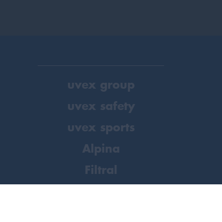
uvex group
uvex safety
uvex sports
Alpina
Filtral
Heckel
HexArmor