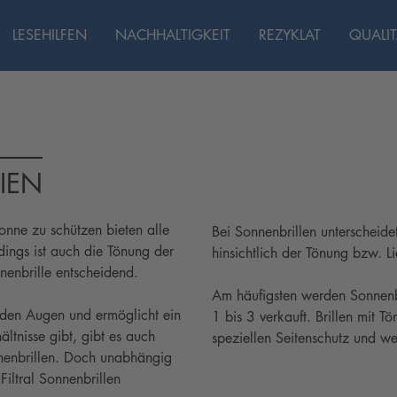
LESEHILFEN
NACHHALTIGKEIT
REZYKLAT
QUALIT
IEN
nne zu schützen bieten alle
Bei Sonnenbrillen unterscheid
dings ist auch die Tönung der
hinsichtlich der Tönung bzw. Li
nenbrille entscheidend.
Am häufigsten werden Sonnenbr
u den Augen und ermöglicht ein
1 bis 3 verkauft. Brillen mit 
ältnisse gibt, gibt es auch
speziellen Seitenschutz und we
nenbrillen. Doch unabhängig
Filtral Sonnenbrillen