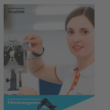
Stegbreite: 14 mm, Gewicht: 22 g, Filterkategorie: 2
Geprüft gemäß der europäischen Norm EN ISO 12312-
1:2013+A1:2015
Qualität
Nickel-Unbedenklichkeit
100%iger UV-Schutz
Verkehrstauglichkeit
Filterkategorien