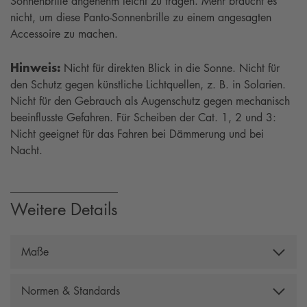
Sonnenbrille angenehm leicht zu tragen. Mehr braucht es
nicht, um diese Panto-Sonnenbrille zu einem angesagten
Accessoire zu machen.
Hinweis:
Nicht für direkten Blick in die Sonne. Nicht für
den Schutz gegen künstliche Lichtquellen, z. B. in Solarien.
Nicht für den Gebrauch als Augenschutz gegen mechanisch
beeinflusste Gefahren. Für Scheiben der Cat. 1, 2 und 3:
Nicht geeignet für das Fahren bei Dämmerung und bei
Nacht.
Weitere Details
Maße
Gesamtbreite: 138 mm, Bügellänge: 142 mm,
Normen & Standards
Scheibenhöhe: 47 mm, Scheibenbreite: 48 mm,