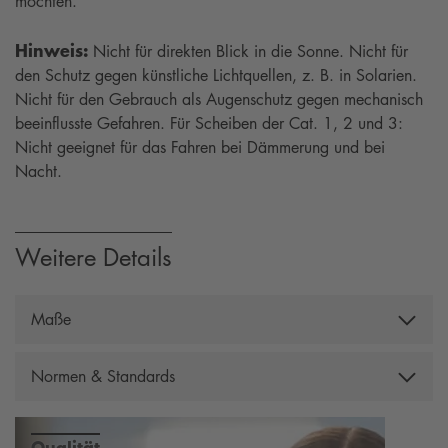
möchten.
Hinweis:
Nicht für direkten Blick in die Sonne. Nicht für
den Schutz gegen künstliche Lichtquellen, z. B. in Solarien.
Nicht für den Gebrauch als Augenschutz gegen mechanisch
beeinflusste Gefahren. Für Scheiben der Cat. 1, 2 und 3:
Nicht geeignet für das Fahren bei Dämmerung und bei
Nacht.
Weitere Details
Maße
Gesamtbreite: 145 mm, Bügellänge: 135 mm,
Normen & Standards
Scheibenhöhe: 49 mm, Scheibenbreite: 53 mm,
Stegbreite: 14 mm, Gewicht: 29 g, Filterkategorie: 3
Geprüft gemäß der europäischen Norm EN ISO 12312-
1:2013+A1:2015
Qualität