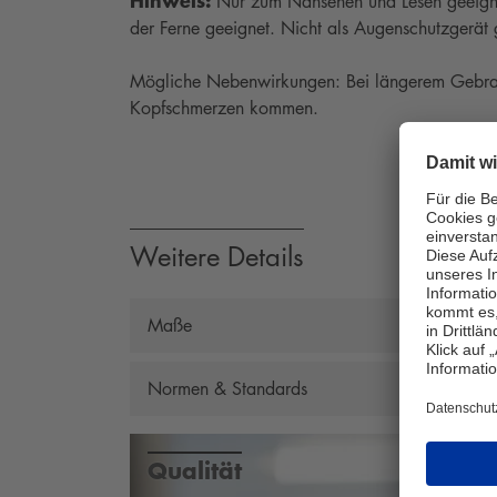
Nur zum Nahsehen und Lesen geeignet
der Ferne geeignet. Nicht als Augenschutzgerät
Mögliche Nebenwirkungen: Bei längerem Gebrau
Kopfschmerzen kommen.
Weitere Details
Maße
Gesamtbreite: 135 mm, Bügellänge: 130 mm
Normen & Standards
Geprüft nach der europäischen Norm EN 1
Nickel-Unbedenklichkeit
Qualität
Dioptrie: +1,00 bis +3,50