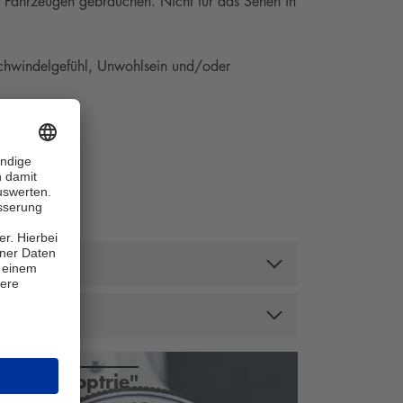
 Fahrzeugen gebrauchen. Nicht für das Sehen in
chwindelgefühl, Unwohlsein und/oder
nheit "Dioptrie"