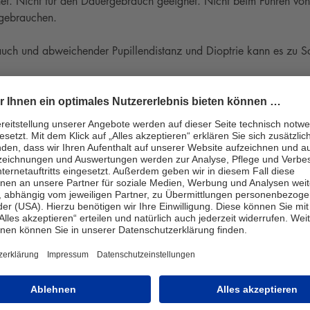
. Nicht für den Dauergebrauch geeignet. Nicht beim Führen von
 gebrauchen.
ch und abweichender Pupillendistanz und Dioptrie kann es zu S
, Scheibenhöhe: 31 mm, Scheibenbreite: 53 mm
4139:2010
Altersweitsichtigkeit
Ei